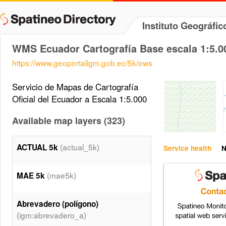
Instituto Geográfi
WMS Ecuador Cartografía Base escala 1:5.0
https://www.geoportaligm.gob.ec/5k/ows
Servicio de Mapas de Cartografía
Oficial del Ecuador a Escala 1:5.000
Available map layers (323)
(actual_5k)
ACTUAL 5k
Service health
N
(mae5k)
MAE 5k
Abrevadero (polígono)
(igm:abrevadero_a)