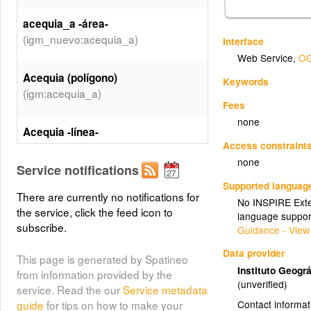
acequia_a -área-
(igm_nuevo:acequia_a)
Interface
Web Service
,
OG
Acequia (polígono)
Keywords
(igm:acequia_a)
Fees
none
Acequia -línea-
Access constraint
(igm_nuevo:acequia_l)
none
Service notifications
(igm:acequia_l)
Supported languag
Acequia (línea)
There are currently no notifications for
No INSPIRE Exten
the service, click the feed icon to
language suppor
Acueducto_canal -área-
subscribe.
Guidance - View
(igm_nuevo:acueducto_canal_a)
Data provider
This page is generated by Spatineo
Instituto Geográ
from information provided by the
Acueducto canal (polígono)
(unverified)
service. Read the our
Service metadata
(igm:acueducto_canal_a)
Contact informat
guide
for tips on how to make your