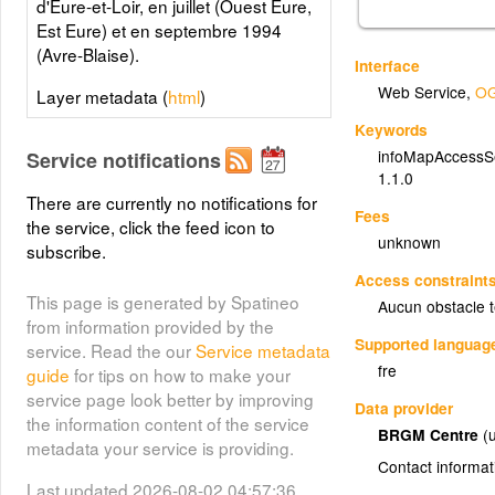
d'Eure-et-Loir, en juillet (Ouest Eure,
Est Eure) et en septembre 1994
(Avre-Blaise).
Interface
Web Service
,
OG
Layer metadata (
html
)
Keywords
infoMapAccessS
Service notifications
1.1.0
There are currently no notifications for
Fees
the service, click the feed icon to
unknown
subscribe.
Access constraint
This page is generated by Spatineo
Aucun obstacle 
from information provided by the
Supported languag
service. Read the our
Service metadata
fre
guide
for tips on how to make your
service page look better by improving
Data provider
the information content of the service
BRGM Centre
(
metadata your service is providing.
Contact informat
Last updated 2026-08-02 04:57:36