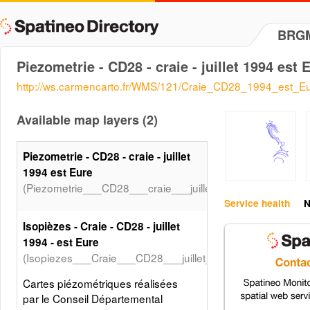
BRGM
Piezometrie - CD28 - craie - juillet 1994 est 
http://ws.carmencarto.fr/WMS/121/Craie_CD28_1994_est_E
Available map layers (2)
Piezometrie - CD28 - craie - juillet
1994 est Eure
(Piezometrie___CD28___craie___juillet_1994_est_Eure)
Service health
N
Isopièzes - Craie - CD28 - juillet
1994 - est Eure
(Isopiezes___Craie___CD28___juillet_1994___est_Eure)
Cartes piézométriques réalisées
par le Conseil Départemental