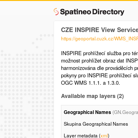
CZE INSPIRE View Servic
https://geoportal.cuzk.cz/WMS_INS
INSPIRE prohlížecí služba pro t
možnost prohlížet obraz dat INS
harmonizována dle prováděcích pr
pokyny pro INSPIRE prohlížecí slu
OGC WMS 1.1.1. a 1.3.0.
Available map layers (2)
(GN.Geogra
Geographical Names
Skupina Geographical Names
Layer metadata (
xml
)