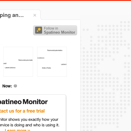
pping an…
Follow in
Spatineo Monitor
Now: