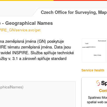
Czech Office for Surveying, Ma
e - Geographical Names
PIRE_GN/service.svc/get
éma zeměpisná jména (GN) poskytuje
PIRE tématu zeměpisná jména. Data jsou
avidel INSPIRE. Služba splňuje technické
žby v. 3.1 a zároveň splňuje standard
Service health
phicalNames)