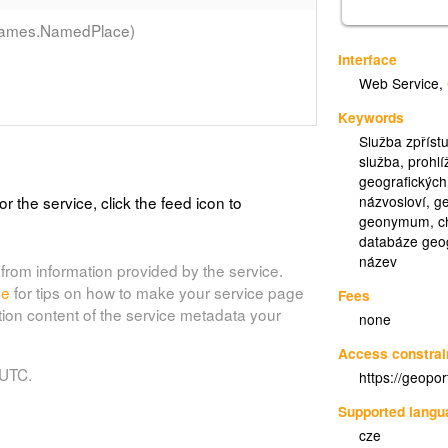
Names.NamedPlace)
Interface
Web Service
,
Keywords
Služba zpřís
služba
,
prohlí
geografických
or the service, click the feed icon to
názvosloví
,
ge
geonymum
,
c
databáze geo
název
from information provided by the service.
de
for tips on how to make your service page
Fees
tion content of the service metadata your
none
Access constrai
 UTC.
https://geopo
Supported lang
cze