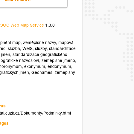
OGC Web Map Service
1.3.0
tupnění map
,
Zeměpisné názvy
,
mapová
žecí služba
,
WMS
,
služby
,
standardizace
 jmen
,
standardizace geografického
ografické názvosloví
,
zeměpisné jméno
,
horonymum
,
exonymum
,
endonymum
,
grafických jmen
,
Geonames
,
zeměpisný
nts
rtal.cuzk.cz/Dokumenty/Podminky.html
uages