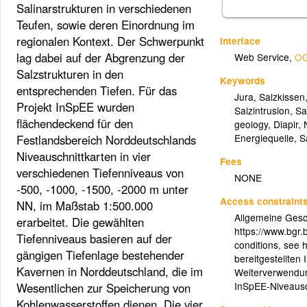
Salinarstrukturen in verschiedenen
Teufen, sowie deren Einordnung im
regionalen Kontext. Der Schwerpunkt
Interface
lag dabei auf der Abgrenzung der
Web Service
,
OG
Salzstrukturen in den
Keywords
entsprechenden Tiefen. Für das
Jura
,
Salzkissen
Projekt InSpEE wurden
Salzintrusion
,
Sa
flächendeckend für den
geology
,
Diapir
,
Energiequelle
,
S
Festlandsbereich Norddeutschlands
Niveauschnittkarten in vier
Fees
verschiedenen Tiefenniveaus von
NONE
-500, -1000, -1500, -2000 m unter
Access constraint
NN, im Maßstab 1:500.000
Allgemeine Gesc
erarbeitet. Die gewählten
https://www.bgr
Tiefenniveaus basieren auf der
conditions, see 
gängigen Tiefenlage bestehender
bereitgestellten 
Kavernen in Norddeutschland, die im
Weiterverwendung
InSpEE-Niveausc
Wesentlichen zur Speicherung von
Kohlenwasserstoffen dienen. Die vier