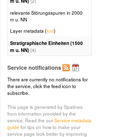
(2)
m u. NN)
relevante Störungsspuren in 2000
m u. NN
Layer metadata (
xml
)
Stratigraphische Einheiten (1500
(4)
m u. NN)
Stratigraphische Einheiten (1500 m
Service notifications
u. NN)
There are currently no notifications for
Layer metadata (
xml
)
the service, click the feed icon to
relevante Störungsspuren (1500
subscribe.
(5)
m u. NN)
This page is generated by Spatineo
relevante Störungsspuren (1500 m
from information provided by the
u. NN)
service. Read the our
Service metadata
guide
for tips on how to make your
Layer metadata (
xml
)
service page look better by improving