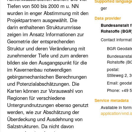
Supported languag
Tiefen von 500 bis 2000 m u. NN
ger
wurden in enger Abstimmung mit den
Data provider
Projektpartnern ausgewählt. Die
Bundesanstalt 
darin enthaltenen Strukturumrisse
Rohstoffe (BGR
zeigen im Ansatz Informationen zur
Contact informat
Geometrie der entsprechenden
Struktur und deren Veränderung mit
BGR Geodate
zunehmender Tiefe und zum anderen
Bundesanstal
Rohstoffe (B
bilden sie den Ausgangspunkt für die
im Kavernenbau notwendigen
postal:
Stilleweg 2
,
3
gebirgsmechanischen Berechnungen
Email:
und Potenzialabschätzungen. Die
Karten können zur Vorauswahl von
Phone:
+49 5
Regionen für verschiedene
Service metadata
Untergrundnutzungen ebenso genutzt
Available in form
werden, wie zur Abschätzung der
application/vnd
Überdeckung und Ausdehnung von
Salzstrukturen. Da nicht davon