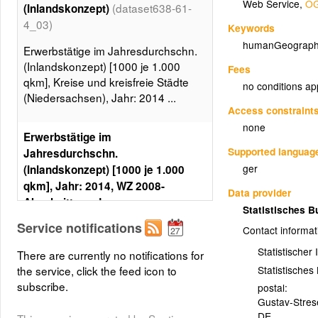
Web Service
,
OG
(dataset638-61-
(Inlandskonzept)
4_03)
Keywords
humanGeograph
Erwerbstätige im Jahresdurchschn.
(Inlandskonzept) [1000 je 1.000
Fees
qkm], Kreise und kreisfreie Städte
no conditions ap
(Niedersachsen), Jahr: 2014 ...
Access constraint
none
Erwerbstätige im
Supported languag
Jahresdurchschn.
ger
(Inlandskonzept) [1000 je 1.000
qkm], Jahr: 2014, WZ 2008-
Data provider
Abschnitte und
Statistisches 
Zusammenfassungen:
Service notifications
Contact informat
(Statistikdaten1)
Baugewerbe (F)
Statistischer
There are currently no notifications for
Erwerbstätige im Jahresdurchschn.
Statistische
the service, click the feed icon to
(Inlandskonzept) [1000 je 1.000
subscribe.
postal:
qkm], Kreise und kreisfreie Städte
Gustav-Stre
(Niedersachsen), Jahr: 2014, WZ
DE