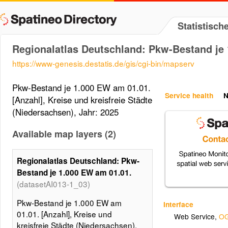
Statistisc
Regionalatlas Deutschland: Pkw-Bestand je
https://www-genesis.destatis.de/gis/cgi-bin/mapserv
Pkw-Bestand je 1.000 EW am 01.01.
Service health
N
[Anzahl], Kreise und kreisfreie Städte
(Niedersachsen), Jahr: 2025
Available map layers (2)
Regionalatlas Deutschland: Pkw-
Bestand je 1.000 EW am 01.01.
(datasetAI013-1_03)
Pkw-Bestand je 1.000 EW am
Interface
01.01. [Anzahl], Kreise und
Web Service
,
OG
kreisfreie Städte (Niedersachsen),