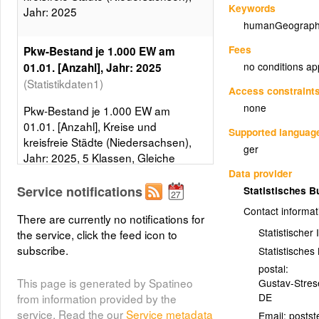
Keywords
Jahr: 2025
humanGeograph
Fees
Pkw-Bestand je 1.000 EW am
no conditions ap
01.01. [Anzahl], Jahr: 2025
(Statistikdaten1)
Access constraint
none
Pkw-Bestand je 1.000 EW am
01.01. [Anzahl], Kreise und
Supported languag
kreisfreie Städte (Niedersachsen),
ger
Jahr: 2025, 5 Klassen, Gleiche
Besetzungen
Data provider
Service notifications
Statistisches 
Layer metadata (
xml
)
Contact informat
There are currently no notifications for
Statistischer
the service, click the feed icon to
subscribe.
Statistische
postal:
This page is generated by Spatineo
Gustav-Stre
DE
from information provided by the
service. Read the our
Service metadata
Email: