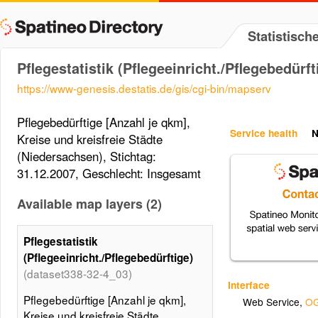
Statistisc
Pflegestatistik (Pflegeeinricht./Pflegebedürft
https://www-genesis.destatis.de/gis/cgi-bin/mapserv
Pflegebedürftige [Anzahl je qkm],
Service health
N
Kreise und kreisfreie Städte
(Niedersachsen), Stichtag:
31.12.2007, Geschlecht: Insgesamt
Available map layers (2)
Pflegestatistik
(Pflegeeinricht./Pflegebedürftige)
(dataset338-32-4_03)
Interface
Pflegebedürftige [Anzahl je qkm],
Web Service
,
OG
Kreise und kreisfreie Städte