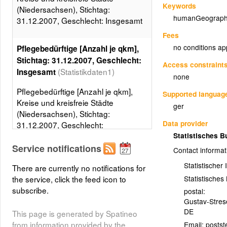
Keywords
(Niedersachsen), Stichtag:
humanGeograph
31.12.2007, Geschlecht: Insgesamt
Fees
no conditions ap
Pflegebedürftige [Anzahl je qkm],
Stichtag: 31.12.2007, Geschlecht:
Access constraint
(Statistikdaten1)
Insgesamt
none
Pflegebedürftige [Anzahl je qkm],
Supported languag
Kreise und kreisfreie Städte
ger
(Niedersachsen), Stichtag:
Data provider
31.12.2007, Geschlecht:
Insgesamt, 5 Klassen, Gleiche
Statistisches 
Besetzungen
Service notifications
Contact informat
Layer metadata (
xml
)
Statistischer
There are currently no notifications for
Statistische
the service, click the feed icon to
subscribe.
postal:
Gustav-Stre
DE
This page is generated by Spatineo
from information provided by the
Email: