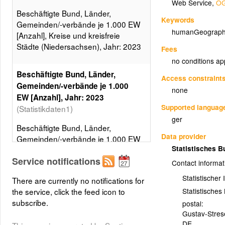
Web Service
,
OG
Beschäftigte Bund, Länder,
Keywords
Gemeinden/-verbände je 1.000 EW
humanGeograph
[Anzahl], Kreise und kreisfreie
Städte (Niedersachsen), Jahr: 2023
Fees
no conditions ap
Beschäftigte Bund, Länder,
Access constraint
Gemeinden/-verbände je 1.000
none
EW [Anzahl], Jahr: 2023
Supported languag
(Statistikdaten1)
ger
Beschäftigte Bund, Länder,
Data provider
Gemeinden/-verbände je 1.000 EW
Statistisches 
[Anzahl], Kreise und kreisfreie
Service notifications
Städte (Niedersachsen), Jahr:
Contact informat
2023, 5 Klassen, Gleiche
Statistischer
There are currently no notifications for
Besetzungen
Statistische
the service, click the feed icon to
Layer metadata (
xml
)
subscribe.
postal:
Gustav-Stre
DE