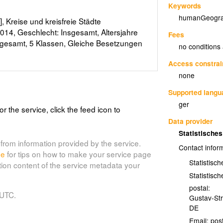
Keywords
humanGeogra
 Kreise und kreisfreie Städte
014, Geschlecht: Insgesamt, Altersjahre
Fees
Insgesamt, 5 Klassen, Gleiche Besetzungen
no conditions
Access constrai
none
Supported lang
ger
or the service, click the feed icon to
Data provider
Statistisch
from information provided by the service.
Contact infor
de
for tips on how to make your service page
Statistisc
tion content of the service metadata your
Statistisc
postal:
 UTC.
Gustav-St
DE
Email: