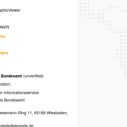
phicViewer
 apply
nts
uages
es Bundesamt
(unverified)
mation:
her Informationsservice
hes Bundesamt
resemann-Ring 11
,
65189
Wiesbaden
,