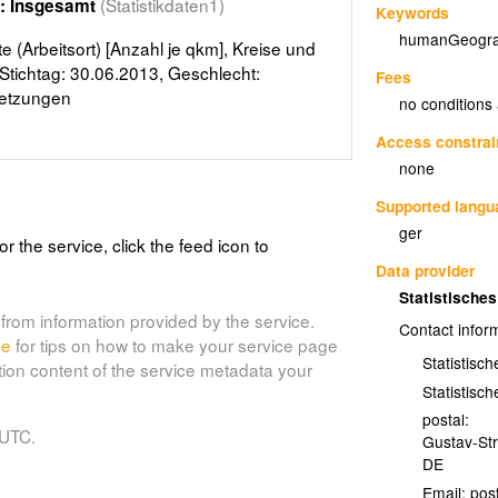
(Statistikdaten1)
t: Insgesamt
Keywords
humanGeogra
e (Arbeitsort) [Anzahl je qkm], Kreise und
 Stichtag: 30.06.2013, Geschlecht:
Fees
setzungen
no conditions
Access constrai
none
Supported lang
ger
or the service, click the feed icon to
Data provider
Statistisch
from information provided by the service.
Contact infor
de
for tips on how to make your service page
Statistisc
tion content of the service metadata your
Statistisc
postal:
 UTC.
Gustav-St
DE
Email: