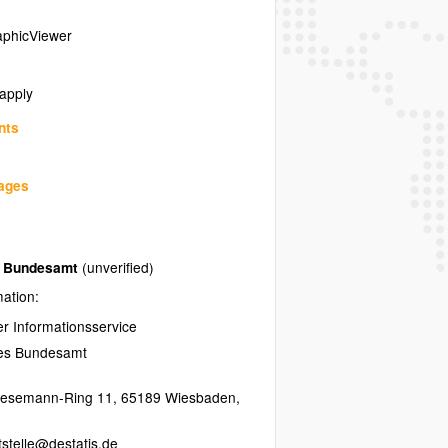
phicViewer
 apply
nts
uages
es Bundesamt
(unverified)
mation:
her Informationsservice
hes Bundesamt
resemann-Ring 11
,
65189
Wiesbaden
,