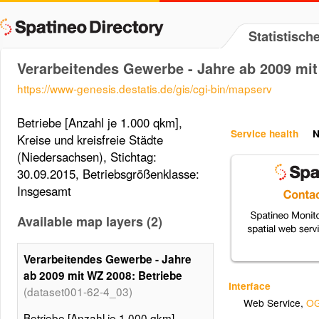
Statistisc
Verarbeitendes Gewerbe - Jahre ab 2009 mit
https://www-genesis.destatis.de/gis/cgi-bin/mapserv
Betriebe [Anzahl je 1.000 qkm],
Service health
N
Kreise und kreisfreie Städte
(Niedersachsen), Stichtag:
30.09.2015, Betriebsgrößenklasse:
Insgesamt
Available map layers (2)
Verarbeitendes Gewerbe - Jahre
ab 2009 mit WZ 2008: Betriebe
Interface
(dataset001-62-4_03)
Web Service
,
OG
Betriebe [Anzahl je 1.000 qkm],