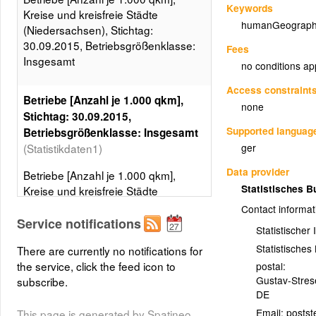
Keywords
Kreise und kreisfreie Städte
humanGeograph
(Niedersachsen), Stichtag:
30.09.2015, Betriebsgrößenklasse:
Fees
Insgesamt
no conditions ap
Access constraint
Betriebe [Anzahl je 1.000 qkm],
none
Stichtag: 30.09.2015,
Supported languag
Betriebsgrößenklasse: Insgesamt
ger
(Statistikdaten1)
Data provider
Betriebe [Anzahl je 1.000 qkm],
Statistisches 
Kreise und kreisfreie Städte
(Niedersachsen), Stichtag:
Contact informat
30.09.2015, Betriebsgrößenklasse:
Service notifications
Statistischer
Insgesamt, 5 Klassen, Gleiche
Statistische
There are currently no notifications for
Besetzungen
the service, click the feed icon to
postal:
Layer metadata (
xml
)
Gustav-Stre
subscribe.
DE
Email:
This page is generated by Spatineo