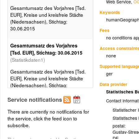
Web Service
,
OG
Gesamtumsatz des Vorjahres [Tsd.
Keywords
EUR], Kreise und kreisfreie Städte
humanGeograph
(Niedersachsen), Stichtag:
30.06.2015
Fees
no conditions ap
Gesamtumsatz des Vorjahres
Access constraint
[Tsd. EUR], Stichtag: 30.06.2015
none
(Statistikdaten1)
Supported languag
Gesamtumsatz des Vorjahres [Tsd.
ger
EUR], Kreise und kreisfreie Städte
Data provider
(Niedersachsen), Stichtag:
30.06.2015, 5 Klassen, Gleiche
Statistisches 
Besetzungen
Service notifications
Contact informat
Layer metadata (
xml
)
Statistischer
There are currently no notifications for
Statistische
the service, click the feed icon to
subscribe.
postal:
Gustav-Stre
DE