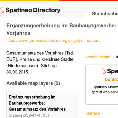
Statistisc
Ergänzungserhebung im Bauhauptgewerbe:
Vorjahres
https://www-genesis.destatis.de/gis/cgi-bin/mapserv
Gesamtumsatz des Vorjahres [Tsd.
Service health
N
EUR], Kreise und kreisfreie Städte
(Niedersachsen), Stichtag:
30.06.2015
Available map layers (2)
Ergänzungserhebung im
Bauhauptgewerbe:
Gesamtumsatz des Vorjahres
Interface
(dataset052-41-4_03)