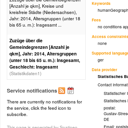
Keywords
[Anzahl je qkm], Kreise und
humanGeograph
kreisfreie Städte (Niedersachsen),
Jahr: 2014, Altersgruppen (unter 18
Fees
bis 65 u. m.): Insgesamt ...
no conditions ap
Access constraint
Zuzüge über die
none
Gemeindegrenzen [Anzahl je
Supported languag
qkm], Jahr: 2014, Altersgruppen
ger
(unter 18 bis 65 u. m.): Insgesamt,
Geschlecht: Insgesamt
Data provider
(Statistikdaten1)
Statistisches 
Zuzüge über die Gemeindegrenzen
Contact informat
Service notifications
[Anzahl je qkm], Kreise und
Statistischer
kreisfreie Städte (Niedersachsen),
Statistische
There are currently no notifications for
Jahr: 2014, Altersgruppen (unter 18
the service, click the feed icon to
postal:
bis 65 u. m.): Insgesamt,
Gustav-Stre
subscribe.
Geschlecht: Insgesamt, 5 Klassen,
DE
Gleiche Besetzungen
Email:
This page is generated by Spatineo