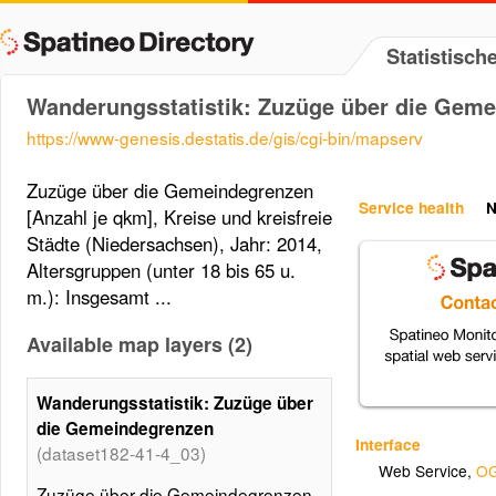
Statistisc
Wanderungsstatistik: Zuzüge über die Gem
https://www-genesis.destatis.de/gis/cgi-bin/mapserv
Zuzüge über die Gemeindegrenzen
Service health
N
[Anzahl je qkm], Kreise und kreisfreie
Städte (Niedersachsen), Jahr: 2014,
Altersgruppen (unter 18 bis 65 u.
m.): Insgesamt ...
Available map layers (2)
Wanderungsstatistik: Zuzüge über
die Gemeindegrenzen
Interface
(dataset182-41-4_03)
Web Service
,
OG
Zuzüge über die Gemeindegrenzen