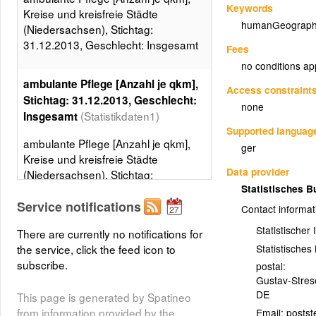
Keywords
Kreise und kreisfreie Städte
humanGeograph
(Niedersachsen), Stichtag:
31.12.2013, Geschlecht: Insgesamt
Fees
no conditions ap
ambulante Pflege [Anzahl je qkm],
Access constraint
Stichtag: 31.12.2013, Geschlecht:
none
(Statistikdaten1)
Insgesamt
Supported languag
ambulante Pflege [Anzahl je qkm],
ger
Kreise und kreisfreie Städte
Data provider
(Niedersachsen), Stichtag:
Statistisches 
31.12.2013, Geschlecht:
Insgesamt, 5 Klassen, Gleiche
Service notifications
Contact informat
Besetzungen
Statistischer
There are currently no notifications for
Layer metadata (
xml
)
Statistische
the service, click the feed icon to
subscribe.
postal:
Gustav-Stre
DE
This page is generated by Spatineo
from information provided by the
Email: