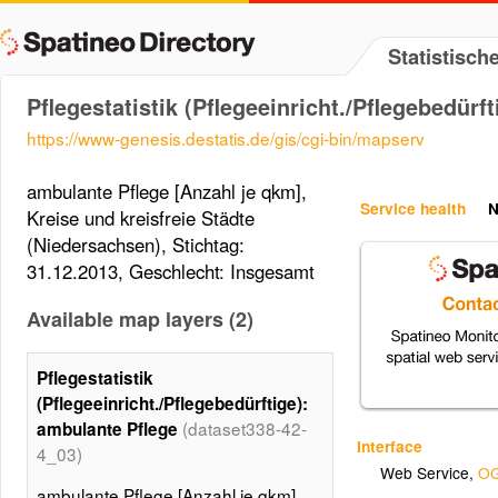
Statistisc
Pflegestatistik (Pflegeeinricht./Pflegebedürf
https://www-genesis.destatis.de/gis/cgi-bin/mapserv
ambulante Pflege [Anzahl je qkm],
Service health
N
Kreise und kreisfreie Städte
(Niedersachsen), Stichtag:
31.12.2013, Geschlecht: Insgesamt
Available map layers (2)
Pflegestatistik
(Pflegeeinricht./Pflegebedürftige):
(dataset338-42-
ambulante Pflege
Interface
4_03)
Web Service
,
OG
ambulante Pflege [Anzahl je qkm],