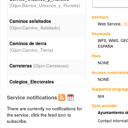
(Gijon:Barrios_Urbanos_y_Rurales)
Interface
Caminos asfaltados
Web Service
,
OG
(Gijon:Camino_Asfaltado)
Keywords
WFS
,
WMS
,
GE
Caminos de tierra
ESPAÑA
(Gijon:Camino_Tierra)
Fees
NONE
(Gijon:Carreteras)
Carreteras
Access constraint
NONE
Colegios_Electorales
(Gijon:Colegios_Electorales)
Supported languag
spa
Service notifications
Conducciones
Data provider
There are currently no notifications for
(Gijon:Conducciones)
Ayuntamiento d
the service, click the feed icon to
subscribe.
Contact informat
Distrito_Seccion