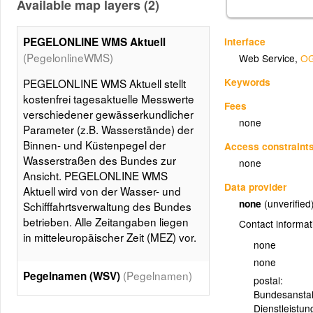
Available map layers (2)
Interface
PEGELONLINE WMS Aktuell
(PegelonlineWMS)
Web Service
,
OG
Keywords
PEGELONLINE WMS Aktuell stellt
kostenfrei tagesaktuelle Messwerte
Fees
verschiedener gewässerkundlicher
none
Parameter (z.B. Wasserstände) der
Binnen- und Küstenpegel der
Access constraint
Wasserstraßen des Bundes zur
none
Ansicht. PEGELONLINE WMS
Data provider
Aktuell wird von der Wasser- und
none
(unverified
Schifffahrtsverwaltung des Bundes
betrieben. Alle Zeitangaben liegen
Contact informat
in mitteleuropäischer Zeit (MEZ) vor.
none
none
(Pegelnamen)
Pegelnamen (WSV)
postal:
Bundesanstal
Stellt die Bezeichnungen der
Dienstleistun