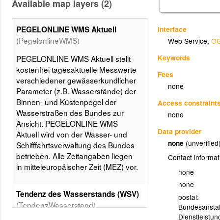
Available map layers (2)
Interface
PEGELONLINE WMS Aktuell
(PegelonlineWMS)
Web Service
,
OG
Keywords
PEGELONLINE WMS Aktuell stellt
kostenfrei tagesaktuelle Messwerte
Fees
verschiedener gewässerkundlicher
none
Parameter (z.B. Wasserstände) der
Binnen- und Küstenpegel der
Access constraint
Wasserstraßen des Bundes zur
none
Ansicht. PEGELONLINE WMS
Data provider
Aktuell wird von der Wasser- und
none
(unverified
Schifffahrtsverwaltung des Bundes
betrieben. Alle Zeitangaben liegen
Contact informat
in mitteleuropäischer Zeit (MEZ) vor.
none
none
Tendenz des Wasserstands (WSV)
postal:
(TendenzWasserstand)
Bundesanstal
Dienstleistun