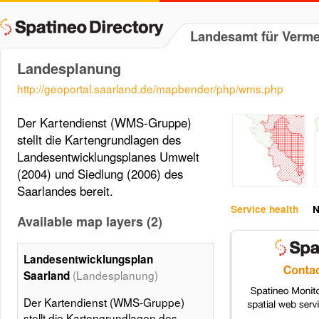
Landesamt für Verm
Landesplanung
http://geoportal.saarland.de/mapbender/php/wms.php
Der Kartendienst (WMS-Gruppe)
stellt die Kartengrundlagen des
Landesentwicklungsplanes Umwelt
(2004) und Siedlung (2006) des
Saarlandes bereit.
Service health
N
Available map layers (2)
Landesentwicklungsplan
(Landesplanung)
Saarland
Der Kartendienst (WMS-Gruppe)
stellt die Kartengrundlagen des