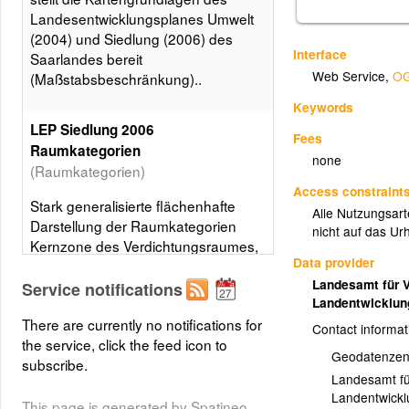
Landesentwicklungsplanes Umwelt
(2004) und Siedlung (2006) des
Interface
Saarlandes bereit
Web Service
,
OG
(Maßstabsbeschränkung)..
Keywords
LEP Siedlung 2006
Fees
Raumkategorien
none
(Raumkategorien)
Access constraint
Stark generalisierte flächenhafte
Alle Nutzungsarte
Darstellung der Raumkategorien
nicht auf das Ur
Kernzone des Verdichtungsraumes,
Data provider
Randzone des
Landesamt für 
Verdichtungsraumes und
Service notifications
Landentwicklu
Ländlicher Raum im Rahmen des
There are currently no notifications for
LEP Siedlung 2006.
Contact informat
the service, click the feed icon to
Geodatenzen
Layer metadata (
xml
)
subscribe.
Landesamt fü
Landentwickl
This page is generated by Spatineo