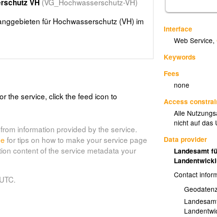
(VG_Hochwasserschutz-VH)
rschutz VH
ranggebieten für Hochwasserschutz (VH) im
Interface
Web Service
,
Keywords
Fees
none
or the service, click the feed icon to
Access constrai
Alle Nutzungsa
nicht auf das 
from information provided by the service.
Data provider
de
for tips on how to make your service page
tion content of the service metadata your
Landesamt fü
Landentwick
Contact infor
 UTC.
Geodaten
Landesamt
Landentwi