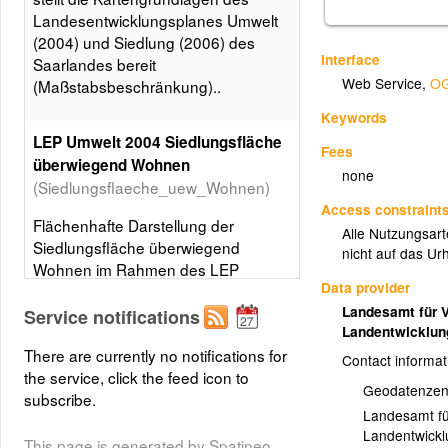
Landesentwicklungsplanes Umwelt
(2004) und Siedlung (2006) des
Interface
Saarlandes bereit
Web Service
,
OG
(Maßstabsbeschränkung)..
Keywords
LEP Umwelt 2004 Siedlungsfläche
Fees
überwiegend Wohnen
none
(Siedlungsflaeche_uew_Wohnen)
Access constraint
Flächenhafte Darstellung der
Alle Nutzungsarte
Siedlungsfläche überwiegend
nicht auf das Ur
Wohnen im Rahmen des LEP
Data provider
Umwelt 2004.
Landesamt für 
Service notifications
Layer metadata (
xml
)
Landentwicklu
There are currently no notifications for
Contact informat
the service, click the feed icon to
Geodatenzen
subscribe.
Landesamt fü
Landentwickl
This page is generated by Spatineo