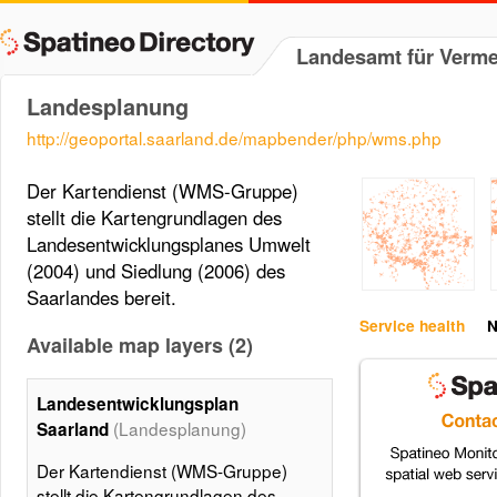
Landesamt für Verm
Landesplanung
http://geoportal.saarland.de/mapbender/php/wms.php
Der Kartendienst (WMS-Gruppe)
stellt die Kartengrundlagen des
Landesentwicklungsplanes Umwelt
(2004) und Siedlung (2006) des
Saarlandes bereit.
Service health
N
Available map layers (2)
Landesentwicklungsplan
(Landesplanung)
Saarland
Der Kartendienst (WMS-Gruppe)
stellt die Kartengrundlagen des