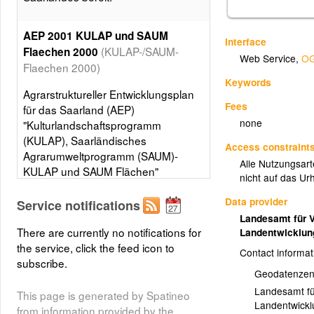
AEP 2001 KULAP und SAUM
Interface
(KULAP-/SAUM-
Flaechen 2000
Web Service
,
OG
Flaechen 2000)
Keywords
Agrarstruktureller Entwicklungsplan
Fees
für das Saarland (AEP)
none
"Kulturlandschaftsprogramm
(KULAP), Saarländisches
Access constraint
Agrarumweltprogramm (SAUM)-
Alle Nutzungsarte
KULAP und SAUM Flächen"
nicht auf das Ur
Layer metadata (
xml
)
Data provider
Service notifications
Landesamt für 
There are currently no notifications for
Landentwicklu
the service, click the feed icon to
Contact informat
subscribe.
Geodatenzen
Landesamt fü
This page is generated by Spatineo
Landentwickl
from information provided by the