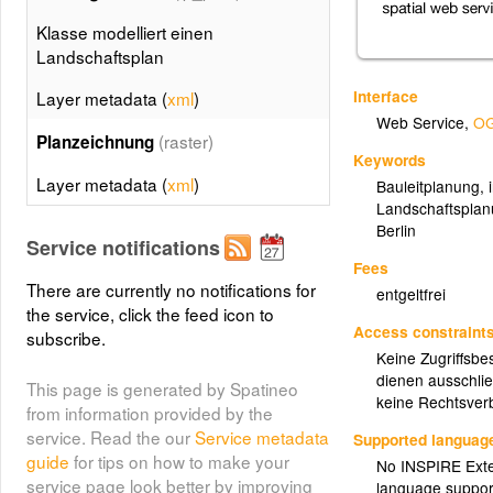
Klasse modelliert einen
Landschaftsplan
Interface
Layer metadata (
xml
)
Web Service
,
OG
(raster)
Planzeichnung
Keywords
Layer metadata (
xml
)
Bauleitplanung
,
Landschaftspla
Berlin
Service notifications
Fees
There are currently no notifications for
entgeltfrei
the service, click the feed icon to
Access constraint
subscribe.
Keine Zugriffsbe
dienen ausschlie
This page is generated by Spatineo
keine Rechtsverb
from information provided by the
service. Read the our
Service metadata
Supported languag
guide
for tips on how to make your
No INSPIRE Exten
service page look better by improving
language suppor