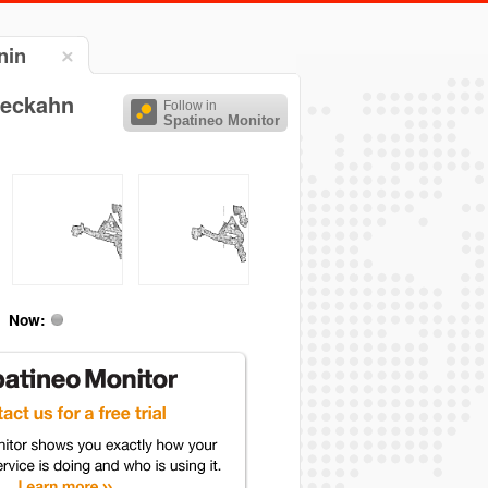
nin
Reckahn
Follow in
Spatineo Monitor
Now: