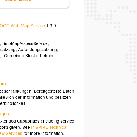
OGC Web Map Service
1.3.0
g
,
infoMapAccessService
,
ssatzung
,
Abrundungssatzung
,
g
,
Gemeinde Kloster Lehnin
nts
sbeschränkungen. Bereitgestellte Daten
ließlich der Information und besitzen
rbindlichkeit.
uages
tended Capabilities (including service
ort) given. See
INSPIRE Technical
ew Services
for more information.