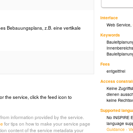
Interface
Web Service
,
nes Bebauungsplans, z.B. eine vertikale
Keywords
Bauleitplanun
Innenbereich
Bauleitplanun
Fees
entgeltfrei
Access constrai
Keine Zugriff
dienen aussch
or the service, click the feed icon to
keine Rechtsve
Supported lang
from information provided by the service.
No INSPIRE Ex
language supp
de
for tips on how to make your service page
Guidance - Vi
tion content of the service metadata your