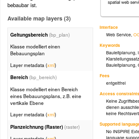
bebaubar ist.
Available map layers (3)
Interface
(bp_plan)
Geltungsbereich
Web Service
,
OG
Keywords
Klasse modelliert einen
Bauleitplanung
,
Bebauungsplan
Klarstellungssat
Layer metadata (
xml
)
Bauleitplanung
,
Fees
(bp_bereich)
Bereich
entgeltfrei
Klasse modelliert einen Bereich
Access constraint
eines Bebauungsplans, z.B. eine
Keine Zugriffsbe
vertikale Ebene
dienen ausschlie
keine Rechtsverb
Layer metadata (
xml
)
Supported languag
(raster)
Planzeichnung (Raster)
No INSPIRE Exten
language suppor
Layer metadata (
xml
)