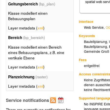
(bp_plan)
Geltungsbereich
Klasse modelliert einen
Bebauungsplan
Interface
Web Service
,
OG
Layer metadata (
xml
)
Keywords
(bp_bereich)
Bereich
Bauleitplanung
,
Bauleitplanung
,
Klasse modelliert einen Bereich
Gemeinde Groß 
eines Bebauungsplans, z.B. eine
vertikale Ebene
Fees
entgeltfrei
Layer metadata (
xml
)
Access constraint
(raster)
Planzeichnung
Keine Zugriffsbe
dienen ausschlie
Layer metadata (
xml
)
keine Rechtsverb
Supported languag
Service notifications
No INSPIRE Exten
language suppor
There are currently no notifications for