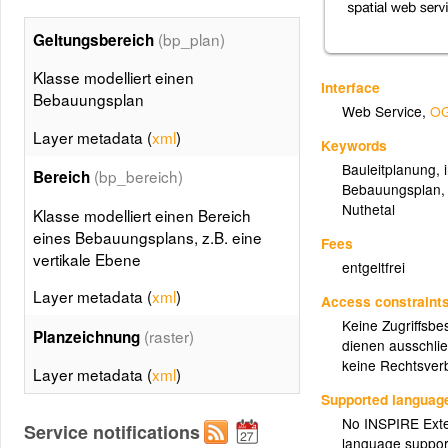
(bp_plan)
Geltungsbereich
Klasse modelliert einen
Interface
Bebauungsplan
Web Service
,
OG
Layer metadata (
xml
)
Keywords
Bauleitplanung
,
(bp_bereich)
Bereich
Bebauungsplan
Nuthetal
Klasse modelliert einen Bereich
eines Bebauungsplans, z.B. eine
Fees
vertikale Ebene
entgeltfrei
Layer metadata (
xml
)
Access constraint
Keine Zugriffsbe
(raster)
Planzeichnung
dienen ausschlie
keine Rechtsverb
Layer metadata (
xml
)
Supported languag
No INSPIRE Exten
Service notifications
language suppor