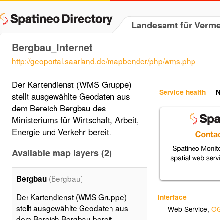
Landesamt für Verm
Bergbau_Internet
http://geoportal.saarland.de/mapbender/php/wms.php
Der Kartendienst (WMS Gruppe)
Service health
N
stellt ausgewählte Geodaten aus
dem Bereich Bergbau des
Ministeriums für Wirtschaft, Arbeit,
Energie und Verkehr bereit.
Available map layers (2)
(Bergbau)
Bergbau
Der Kartendienst (WMS Gruppe)
Interface
stellt ausgewählte Geodaten aus
Web Service
,
OG
dem Bereich Bergbau bereit