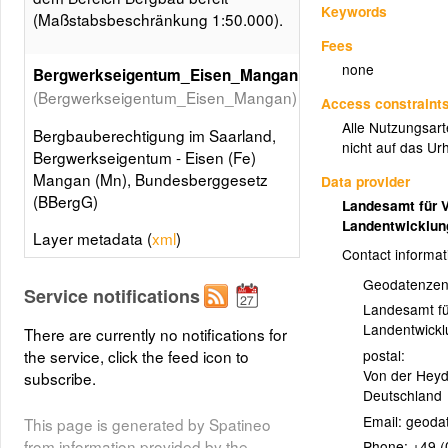
Keywords
(Maßstabsbeschränkung 1:50.000).
Fees
none
Bergwerkseigentum_Eisen_Mangan
(Bergwerkseigentum_Eisen_Mangan)
Access constraint
Alle Nutzungsarte
Bergbauberechtigung im Saarland,
nicht auf das Ur
Bergwerkseigentum - Eisen (Fe)
Mangan (Mn), Bundesberggesetz
Data provider
(BBergG)
Landesamt für 
Landentwicklu
Layer metadata (
xml
)
Contact informat
Geodatenzen
Service notifications
Landesamt fü
Landentwickl
There are currently no notifications for
the service, click the feed icon to
postal:
Von der Heyd
subscribe.
Deutschland
Email:
This page is generated by Spatineo
from information provided by the
Phone:
+49 (