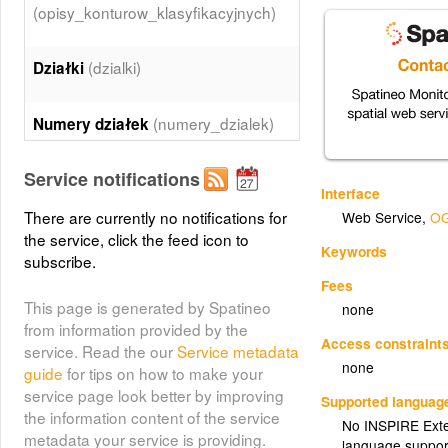
(opisy_konturow_klasyfikacyjnych)
(dzialki)
Działki
(numery_dzialek)
Numery działek
Service notifications
(budynki)
Budynki
Interface
There are currently no notifications for
Web Service
,
OG
Opisy budynków
the service, click the feed icon to
Keywords
(opisy_budynkow)
subscribe.
Fees
This page is generated by Spatineo
none
(adresy)
adresy
from information provided by the
Access constraint
service. Read the our
Service metadata
none
Sieci projektowane
guide
for tips on how to make your
(sieci_projektowane)
service page look better by improving
Supported languag
the information content of the service
No INSPIRE Exten
metadata your service is providing.
language suppor
Urządzenia towarzyszące