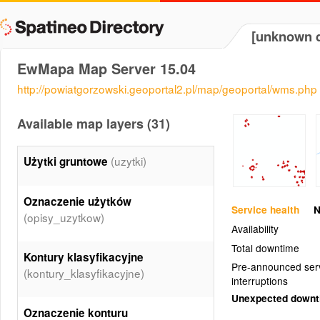
[unknown d
EwMapa Map Server 15.04
http://powiatgorzowski.geoportal2.pl/map/geoportal/wms.php
Available map layers (31)
(uzytki)
Użytki gruntowe
Oznaczenie użytków
Service health
N
(opisy_uzytkow)
Availability
Total downtime
Kontury klasyfikacyjne
Pre-announced ser
(kontury_klasyfikacyjne)
interruptions
Unexpected down
Oznaczenie konturu