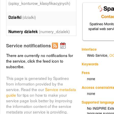
(opisy_konturow_klasyfikacyjnych)
(dzialki)
Działki
(numery_dzialek)
Numery działek
Service notifications
(budynki)
Budynki
Interface
There are currently no notifications for
Web Service
,
OG
Opisy budynków
the service, click the feed icon to
Keywords
(opisy_budynkow)
subscribe.
Fees
This page is generated by Spatineo
none
Sieci projektowane
from information provided by the
(sieci_projektowane)
Access constraint
service. Read the our
Service metadata
none
guide
for tips on how to make your
Urządzenia towarzyszące
service page look better by improving
Supported languag
(urzadzenia)
the information content of the service
No INSPIRE Exten
metadata your service is providing.
language suppor