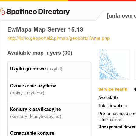
[unknown d
EwMapa Map Server 15.13
http://lipno.geoportal2.pl/map/geoportal/wms.php
Available map layers (30)
(uzytki)
Użytki gruntowe
Oznaczenie użytków
Service health
N
(opisy_uzytkow)
Availability
Total downtime
Kontury klasyfikacyjne
Pre-announced ser
(kontury_klasyfikacyjne)
interruptions
Unexpected down
Oznaczenie konturu