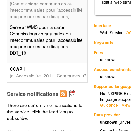
(Commissions communales ou
intercommunales pour l'accessibilité
aux personnes handicapées)
Interface
Serveur WMS pour la carte
Web Service
,
OG
Commissions communales ou
intercommunales pour l'accessibilité
Keywords
aux personnes handicapées
Fees
DDT_10
unknown
CCAPH
Access constraint
(c_Accessibilite_2011_Communes_GEO_Valeurs_CCAPH)
unknown
Supported languag
CIAPH
Service notifications
No INSPIRE Exten
(c_Accessibilite_2011_EPCI_GEO_Valeurs_CIAPH)
language suppor
There are currently no notifications for
Guidance - View
the service, click the feed icon to
DEPARTEMENT
Data provider
subscribe.
(c_DEPARTEMENT)
unknown
(unveri
Contact informat