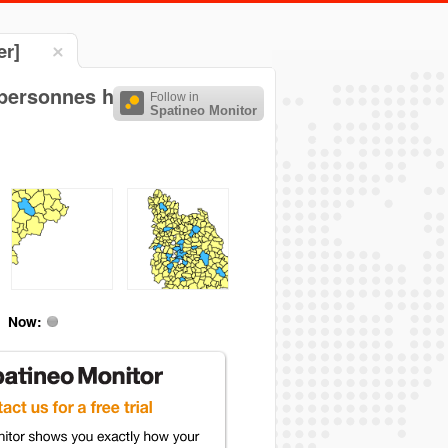
er]
 personnes handicapées
Follow in
Spatineo Monitor
Now: