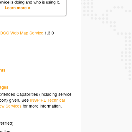
OGC Web Map Service
1.3.0
nts
uages
tended Capabilities (including service
ort) given. See
INSPIRE Technical
ew Services
for more information.
erified)
mation: