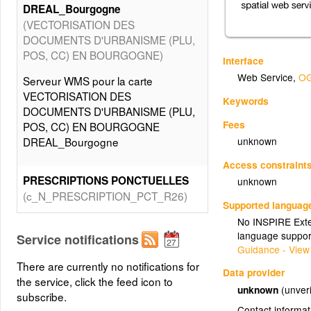
DREAL_Bourgogne
(VECTORISATION DES
DOCUMENTS D'URBANISME (PLU,
POS, CC) EN BOURGOGNE)
Interface
Web Service
,
OG
Serveur WMS pour la carte
VECTORISATION DES
Keywords
DOCUMENTS D'URBANISME (PLU,
Fees
POS, CC) EN BOURGOGNE
unknown
DREAL_Bourgogne
Access constraint
PRESCRIPTIONS PONCTUELLES
unknown
(c_N_PRESCRIPTION_PCT_R26)
Supported languag
No INSPIRE Exten
PRESCRIPTIONS LINEAIRES
language suppor
Service notifications
Guidance - View
(c_N_PRESCRIPTION_LIN_R26)
There are currently no notifications for
Data provider
the service, click the feed icon to
PRESCRIPTIONS SURFACIQUES
unknown
(unveri
subscribe.
(c_N_PRESCRIPTION_SURF_R26)
Contact informat