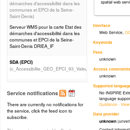
démarches d'accessibilité dans les
communes et EPCI de la Seine-
Saint-Denis)
Interface
Serveur WMS pour la carte Etat des
Web Service
,
OG
démarches d'accessibilité dans les
communes et EPCI de la Seine-
Keywords
Saint-Denis DRIEA_IF
Fees
unknown
SDA (EPCI)
(c_Accessibilite_GEO_EPCI_93_Valeurs_SDA)
Access constraint
unknown
CIAPH
Supported languag
(c_Accessibilite_GEO_EPCI_93_Valeurs_CIAPH)
Service notifications
No INSPIRE Exten
language suppor
There are currently no notifications for
Guidance - View
PAVE (EPCI)
the service, click the feed icon to
(c_Accessibilite_GEO_EPCI_93_Valeurs_PAVE)
Data provider
subscribe.
unknown
(unveri
Contact informat