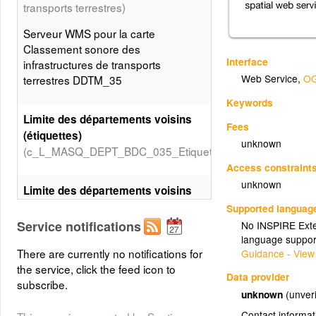
transports terrestres)
Serveur WMS pour la carte
Classement sonore des
Interface
infrastructures de transports
Web Service
,
OG
terrestres DDTM_35
Keywords
Limite des départements voisins
Fees
(étiquettes)
unknown
(c_L_MASQ_DEPT_BDC_035_Etiquettes)
Access constraint
unknown
Limite des départements voisins
(c_L_MASQ_DEPT_BDC_035)
Supported languag
Service notifications
No INSPIRE Exten
language suppor
Limites des communes
There are currently no notifications for
Guidance - View
(c_N_COMMUNE_BDT_035)
the service, click the feed icon to
Data provider
subscribe.
unknown
(unveri
Classement sonore
Contact informat