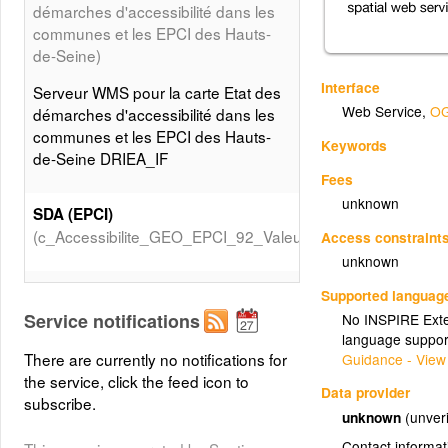
démarches d'accessibilité dans les
communes et les EPCI des Hauts-
de-Seine)
Interface
Serveur WMS pour la carte Etat des
Web Service
,
OG
démarches d'accessibilité dans les
communes et les EPCI des Hauts-
Keywords
de-Seine DRIEA_IF
Fees
unknown
SDA (EPCI)
(c_Accessibilite_GEO_EPCI_92_Valeurs_SDA)
Access constraint
unknown
CIAPH
Supported languag
(c_Accessibilite_GEO_EPCI_92_Valeurs_CIAPH)
Service notifications
No INSPIRE Exten
language suppor
There are currently no notifications for
Guidance - View
PAVE (EPCI)
the service, click the feed icon to
(c_Accessibilite_GEO_EPCI_92_Valeurs_PAVE)
Data provider
subscribe.
unknown
(unveri
Contact informat