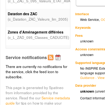
(c_L_ZAC_S_095_Valeurs_ETAT_AVANC)
Datation des ZAC
Interface
(c_Datation_ZAC_Valeurs_lim_2005)
Web Service
,
OG
Keywords
Zones d'Aménagement différées
Fees
(c_L_ZAD_095_Classes_CADUCITE)
unknown
Access constraint
Nom des territoires
unknown
(c_L_TERRITOIRES_S_095_Etiquettes)
Service notifications
Supported languag
There are currently no notifications for
No INSPIRE Exten
Limite des territoires
the service, click the feed icon to
language suppor
(c_L_TERRITOIRES_S_095)
subscribe.
Guidance - View
Data provider
Limite du département
This page is generated by Spatineo
unknown
(unveri
(c_N_DEPT_BDT_095)
from information provided by the
service. Read the our
Service metadata
Contact informat
guide
for tips on how to make your