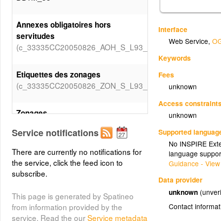
Annexes obligatoires hors
Interface
servitudes
Web Service
,
OG
(c_33335CC20050826_AOH_S_L93_Valeurs_LIBTYPEAO
Keywords
Etiquettes des zonages
Fees
(c_33335CC20050826_ZON_S_L93_Etiquettes)
unknown
Access constraint
Zonages
unknown
(c_33335CC20050826_ZON_S_L93_Valeurs_DESTDOMI)
Service notifications
Supported languag
No INSPIRE Exten
There are currently no notifications for
language suppor
the service, click the feed icon to
Guidance - View
subscribe.
Data provider
unknown
(unveri
This page is generated by Spatineo
Contact informat
from information provided by the
service. Read the our
Service metadata