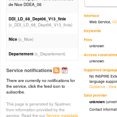
de Nice DDEA_06
Interface
DDI_LD_68_Dept06_V13_finie
Web Service
,
OG
(c_DDI_LD_68_Dept06_V13_finie)
Keywords
(c_Nice)
Nice
Fees
unknown
(c_Departement)
Departement
Access constraint
unknown
Service notifications
Supported languag
No INSPIRE Exten
There are currently no notifications for
language suppor
the service, click the feed icon to
Guidance - View
subscribe.
Data provider
unknown
(unveri
This page is generated by Spatineo
Contact informat
from information provided by the
service. Read the our
Service metadata