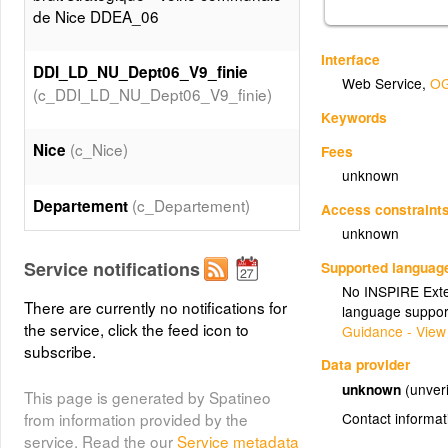
de Nice DDEA_06
Interface
DDI_LD_NU_Dept06_V9_finie
Web Service
,
OG
(c_DDI_LD_NU_Dept06_V9_finie)
Keywords
(c_Nice)
Nice
Fees
unknown
(c_Departement)
Departement
Access constraint
unknown
Service notifications
Supported languag
No INSPIRE Exten
There are currently no notifications for
language suppor
the service, click the feed icon to
Guidance - View
subscribe.
Data provider
unknown
(unveri
This page is generated by Spatineo
Contact informat
from information provided by the
service. Read the our
Service metadata