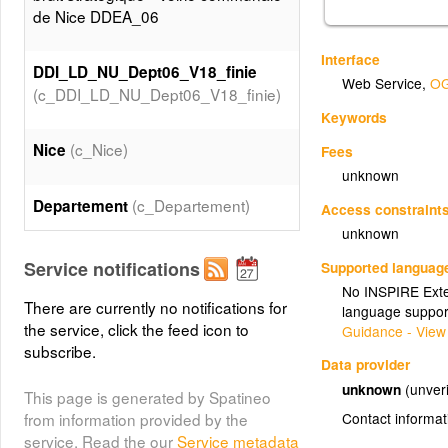
de Nice DDEA_06
Interface
DDI_LD_NU_Dept06_V18_finie
Web Service
,
OG
(c_DDI_LD_NU_Dept06_V18_finie)
Keywords
(c_Nice)
Nice
Fees
unknown
(c_Departement)
Departement
Access constraint
unknown
Service notifications
Supported languag
No INSPIRE Exten
There are currently no notifications for
language suppor
the service, click the feed icon to
Guidance - View
subscribe.
Data provider
unknown
(unveri
This page is generated by Spatineo
Contact informat
from information provided by the
service. Read the our
Service metadata