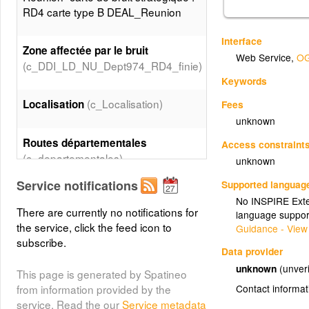
RD4 carte type B DEAL_Reunion
Interface
Zone affectée par le bruit
Web Service
,
OG
(c_DDI_LD_NU_Dept974_RD4_finie)
Keywords
(c_Localisation)
Localisation
Fees
unknown
Routes départementales
Access constraint
(c_departementales)
unknown
Service notifications
Supported languag
(c_nationales)
Routes nationales
No INSPIRE Exten
There are currently no notifications for
language suppor
the service, click the feed icon to
Guidance - View
(c_StPaul_Etiquettes)
Saint Paul
subscribe.
Data provider
unknown
(unveri
(c_StPaul)
Limite Saint Paul
This page is generated by Spatineo
Contact informat
from information provided by the
service. Read the our
Service metadata