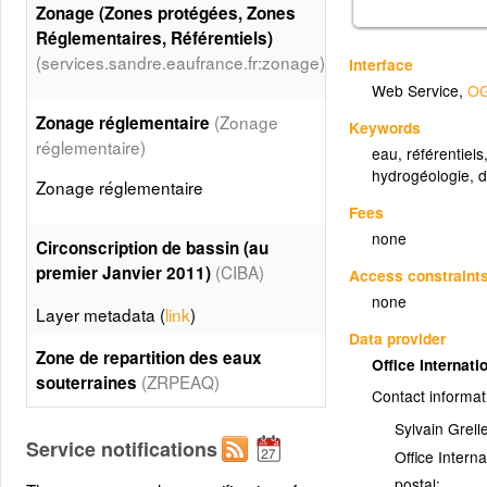
Zonage (Zones protégées, Zones
Réglementaires, Référentiels)
(services.sandre.eaufrance.fr:zonage)
Interface
Web Service
,
OG
(Zonage
Zonage réglementaire
Keywords
réglementaire)
eau
,
référentiels
hydrogéologie
,
d
Zonage réglementaire
Fees
none
Circonscription de bassin (au
(CIBA)
premier Janvier 2011)
Access constraint
none
Layer metadata (
link
)
Data provider
Zone de repartition des eaux
Office Internat
(ZRPEAQ)
souterraines
Contact informat
Layer metadata (
link
)
Sylvain Grelle
Service notifications
Office Intern
Zone de repartition des eaux
postal: