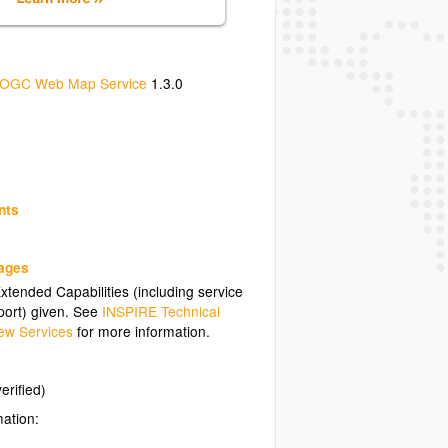
OGC Web Map Service
1.3.0
nts
uages
tended Capabilities (including service
ort) given. See
INSPIRE Technical
ew Services
for more information.
erified)
mation: