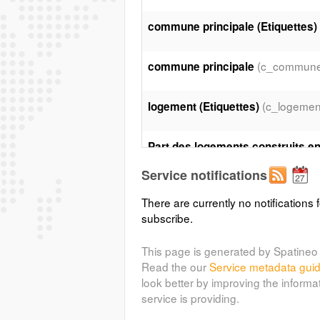
commune principale (Etiquettes)
(c_commune_
commune principale
(c_logemen
logement (Etiquettes)
Part des logements construits en
(c_logement_age99_Classes_par
Service notifications
There are currently no notifications f
subscribe.
This page is generated by Spatineo 
Read the our
Service metadata gui
look better by improving the informa
service is providing.