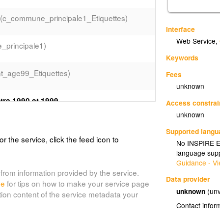
(c_commune_principale1_Etiquettes)
Interface
Web Service
,
principale1)
Keywords
t_age99_Etiquettes)
Fees
unknown
tre 1990 et 1999
Access constrai
t_log90_99)
unknown
Supported lang
or the service, click the feed icon to
No INSPIRE Ex
language supp
Guidance - Vi
from information provided by the service.
Data provider
de
for tips on how to make your service page
unknown
(unv
tion content of the service metadata your
Contact infor