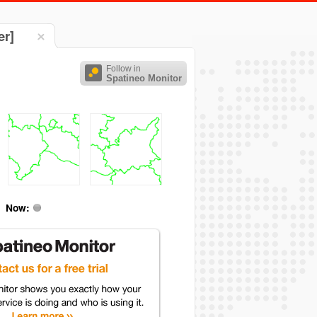
er]
Follow in
Spatineo Monitor
Now: