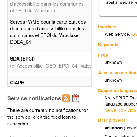
d'accessibilité dans les communes
et EPCI du Vaucluse)
Serveur WMS pour la carte Etat des
Interface
démarches d'accessibilité dans les
Web Service
,
OG
communes et EPCI du Vaucluse
DDEA_84
Keywords
Fees
SDA (EPCI)
unknown
(c_Accessibilite_GEO_EPCI_84_Valeurs_SDA)
Access constraint
unknown
CIAPH
(c_Accessibilite_GEO_EPCI_84_Valeurs_CIAPH)
Supported languag
Service notifications
No INSPIRE Exten
language suppor
PAVE (EPCI)
There are currently no notifications for
Guidance - View
(c_Accessibilite_GEO_EPCI_84_Valeurs_PAVE)
the service, click the feed icon to
Data provider
subscribe.
unknown
(unveri
Diagnostics ERP 3ème et 4ème
Contact informat