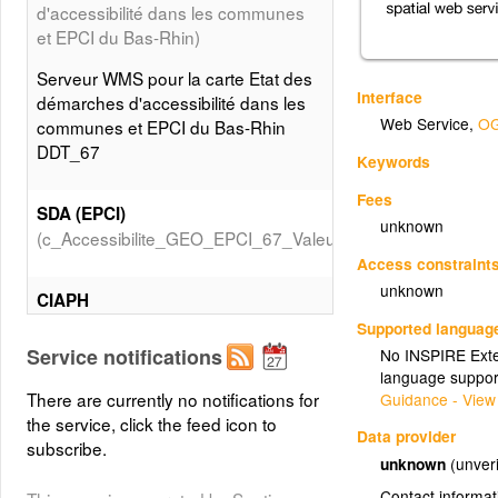
d'accessibilité dans les communes
et EPCI du Bas-Rhin)
Serveur WMS pour la carte Etat des
Interface
démarches d'accessibilité dans les
Web Service
,
OG
communes et EPCI du Bas-Rhin
DDT_67
Keywords
Fees
SDA (EPCI)
unknown
(c_Accessibilite_GEO_EPCI_67_Valeurs_SDA)
Access constraint
unknown
CIAPH
(c_Accessibilite_GEO_EPCI_67_Valeurs_CIAPH)
Supported languag
Service notifications
No INSPIRE Exten
language suppor
PAVE (EPCI)
There are currently no notifications for
Guidance - View
(c_Accessibilite_GEO_EPCI_67_Valeurs_PAVE)
the service, click the feed icon to
Data provider
subscribe.
unknown
(unveri
Diagnostics ERP 3ème et 4ème
Contact informat