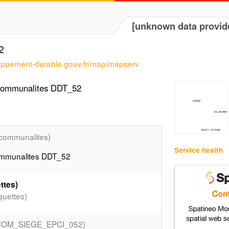
[unknown data provid
2
loppement-durable.gouv.fr/map/mapserv
rcommunalites DDT_52
rcommunalites)
Service health
communalites DDT_52
ttes)
uettes)
COM_SIEGE_EPCI_052)