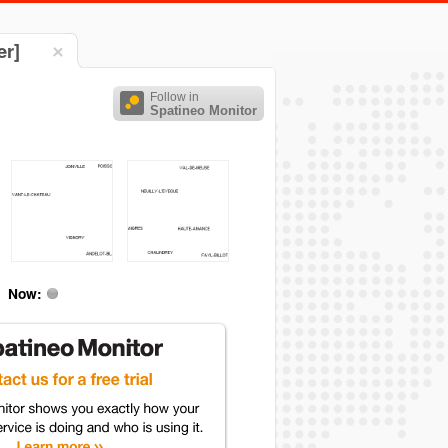
er]
Follow in
Spatineo Monitor
Now: