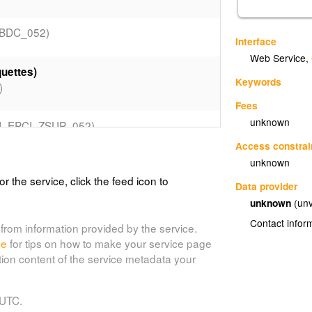
BDC_052)
Interface
Web Service
,
uettes)
Keywords
)
Fees
unknown
N_EPCI_ZSUP_052)
Access constrai
unknown
 EPCI (Etiquettes)
or the service, click the feed icon to
2_Etiquettes)
Data provider
unknown
(unv
cune communauté de communes
Contact infor
from information provided by the service.
052)
de
for tips on how to make your service page
tion content of the service metadata your
OMMUNES_BDC_052_Etiquettes)
 UTC.
BDC_052)