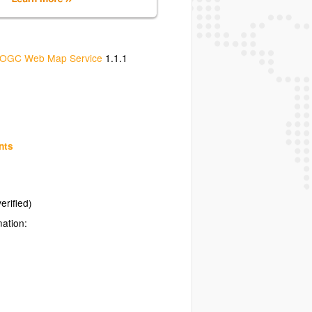
OGC Web Map Service
1.1.1
nts
erified)
mation: