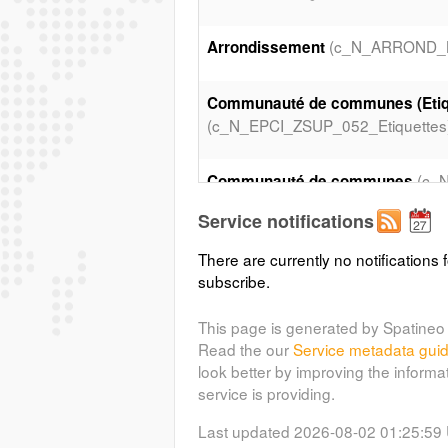
(c_N_ARROND_
Arrondissement
Communauté de communes (Etiq
(c_N_EPCI_ZSUP_052_Etiquettes
(c_
Communauté de communes
Service notifications
Commune n'ayant adhéré à aucun
There are currently no notifications f
(c_L_COM_NON_ADHERENTES_05
subscribe.
Commune n'ayant adhéré à au
This page is generated by Spatineo 
(c_L_COM_NON_ADHERENTES_
Read the our
Service metadata gui
look better by improving the informa
(c_N_C
COMMUNES (Etiquettes)
service is providing.
Last updated 2026-08-02 01:25:59
(c_N_COMMUNES_