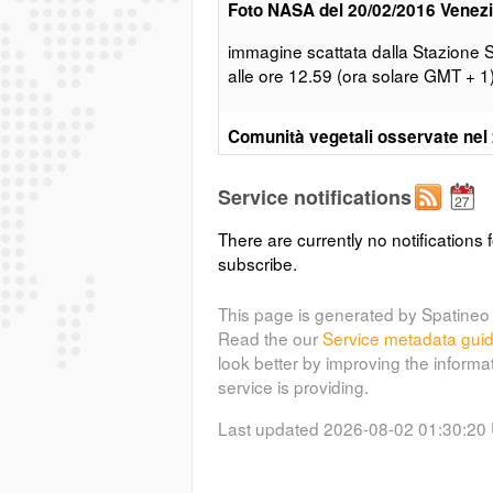
Foto NASA del 20/02/2016 Venezia
immagine scattata dalla Stazione S
alle ore 12.59 (ora solare GMT + 1
Comunità vegetali osservate nel 
(geonode:veget_bar
LIFE VIMINE)
Service notifications
Si mostrano i dati di monitoraggio 
nell’ambito del progetto LIFE VIMI
There are currently no notifications f
lo scopo di proteggere dall’erosione
subscribe.
progetto attraverso interventi puntua
a prevenire l’erosione proteggendo a
This page is generated by Spatineo 
monitoraggi ambientali sono essenzia
Read the our
Service metadata gui
interventi.
look better by improving the informa
service is providing.
Comunità vegetali osservate nel 
Last updated 2026-08-02 01:30:20
(geonode:veget_bar
LIFE VIMINE)
Si mostrano i dati di monitoraggio 