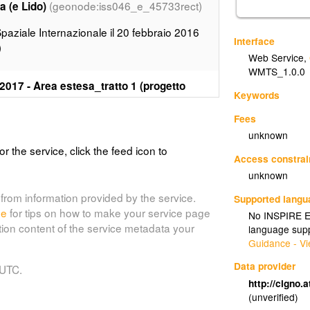
(geonode:iss046_e_45733rect)
 (e Lido)
paziale Internazionale il 20 febbraio 2016
Interface
)
Web Service
,
WMTS_1.0.0
2017 - Area estesa_tratto 1 (progetto
Keywords
ena_area_estesa_2017_tratto_1)
Fees
della vegetazione barenale raccolti
unknown
NE nel 2017 in area estesa. Tale progetto ha
or the service, click the feed icon to
 le barene e paludi più interne dell’area di
Access constrai
li e diffusi di ingegneria naturalistica, mirati
unknown
lcuni punti critici del margine barenale. I
from information provided by the service.
Supported lang
li per valutare l’efficacia e l’impatto degli
de
for tips on how to make your service page
No INSPIRE Ex
tion content of the service metadata your
language supp
Guidance - Vi
2017 - Area estesa_tratto 2 (progetto
Data provider
 UTC.
ena_area_estesa_2017_tratto_2)
http://cigno.
(unverified)
della vegetazione barenale raccolti