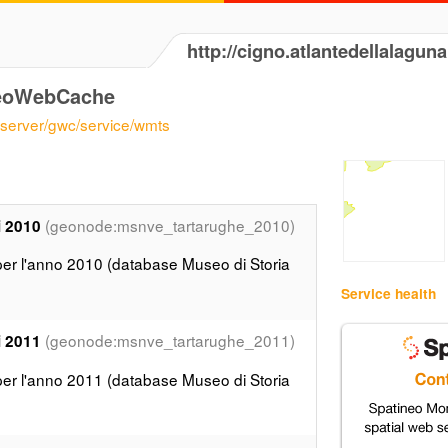
http://cigno.atlantedellalagun
GeoWebCache
eoserver/gwc/service/wmts
(geonode:msnve_tartarughe_2010)
i 2010
per l'anno 2010 (database Museo di Storia
Service health
(geonode:msnve_tartarughe_2011)
i 2011
per l'anno 2011 (database Museo di Storia