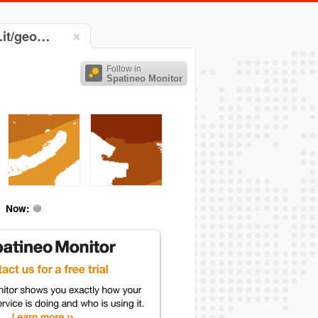
a.it/geo…
Follow in
Spatineo Monitor
Now: