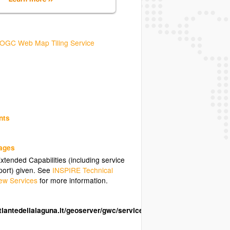
OGC Web Map Tiling Service
nts
uages
tended Capabilities (including service
ort) given. See
INSPIRE Technical
ew Services
for more information.
atlantedellalaguna.it/geoserver/gwc/service/wmts