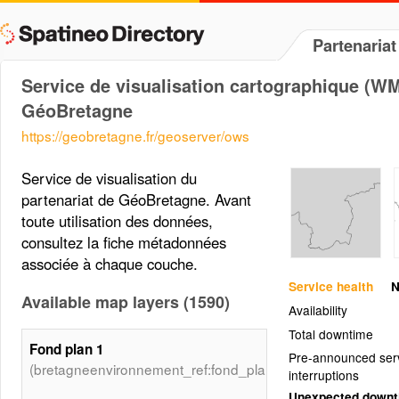
Partenaria
Service de visualisation cartographique (WM
GéoBretagne
https://geobretagne.fr/geoserver/ows
Service de visualisation du
partenariat de GéoBretagne. Avant
toute utilisation des données,
consultez la fiche métadonnées
associée à chaque couche.
Service health
N
Available map layers (1590)
Availability
Total downtime
Fond plan 1
Pre-announced ser
(bretagneenvironnement_ref:fond_plan1)
interruptions
Unexpected down