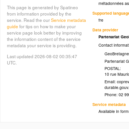
métadonnées as
pour leur richesse topographique et
This page is generated by Spatineo
leur représentation exemplaire du
Supported languag
from information provided by the
terrain. Cette couche sert à
service. Read the our
Service metadata
fre
alimenter les tuileurs.
guide
for tips on how to make your
Data provider
service page look better by improving
Layer metadata (
html
,
xml
,
html
,
Partenariat Ge
the information content of the service
html
,
xml
,
xml
)
metadata your service is providing.
Contact informat
Infra-rouge composite de
GeoBretagne
Last updated 2026-08-02 00:35:47
(photo:ir-composite)
Bretagne
Partenariat 
UTC.
POSTAL:
Le fond photographique infra-rouge
10 rue Mauri
composite de GéoBretagne est un
Email:
composé d'orthophotographies
réalisées dans le cadre d'un
Phone:
02 99
marché e-mégalis Bretagne
possédant une résolution de 50 cm
Service metadata
: - Ille-et-Vilaine 2020 - Morbihan
Available in form
2016 - Finistère 2021 - Côtes
d'Armor 2021