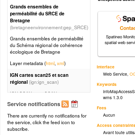
Grands ensembles de
perméabilité du SRCE de
Bretagne
(bretagneenvironnement:gep_SRCE)
Grands ensembles de perméabilité
du Schéma régional de cohérence
écologique de Bretagne
Layer metadata (
html
,
xml
)
Interface
Web Service
,
OG
IGN cartes scan25 et scan
(ign:ign_scan)
régional
Keywords
infoMapAccessS
IGN SCAN 25®, SCAN
wms 1.3.0
REGIONAL®, SCAN 1000®
Service notifications
proposés selon la résolution
Fees
d'affichage. Le SCAN 25® est
Aucun
There are currently no notifications for
l’image numérique continue sur tout
the service, click the feed icon to
Access constraint
le territoire français des cartes IGN
subscribe.
Avant toute utili
au 1 : 25 000, cartes reconnues