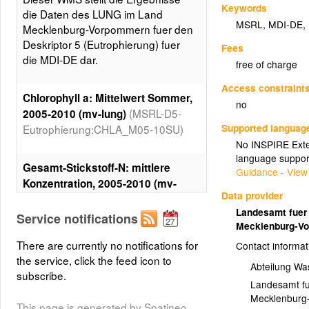
Keywords
die Daten des LUNG im Land
MSRL
,
MDI-DE
,
Mecklenburg-Vorpommern fuer den
Deskriptor 5 (Eutrophierung) fuer
Fees
die MDI-DE dar.
free of charge
Access constraint
Chlorophyll a: Mittelwert Sommer,
no
(MSRL-D5-
2005-2010 (mv-lung)
Supported languag
Eutrophierung:CHLA_M05-10SU)
No INSPIRE Exten
language suppor
Gesamt-Stickstoff-N: mittlere
Guidance - View
Konzentration, 2005-2010 (mv-
Data provider
(MSRL-D5-
lung)
Landesamt fuer
Eutrophierung:NTOT_M05-10)
Service notifications
Mecklenburg-V
There are currently no notifications for
Contact informat
Ammonium-N: mittlere Winter-
the service, click the feed icon to
Abteilung Wa
konzentration, 2005-2010 (mv-
subscribe.
(MSRL-D5-
Landesamt fu
lung)
Mecklenburg
Eutrophierung:AMON_M05-10WI)
This page is generated by Spatineo