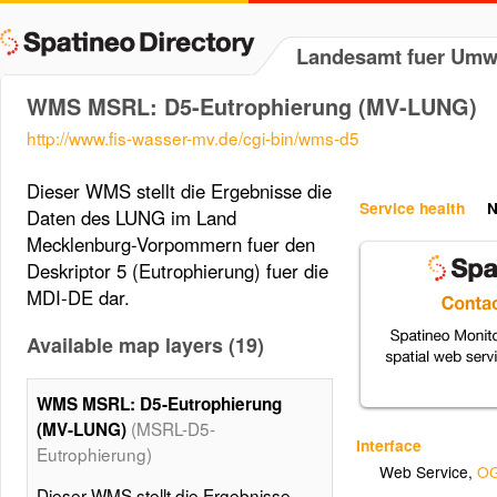
Landesamt fuer Umw
WMS MSRL: D5-Eutrophierung (MV-LUNG)
http://www.fis-wasser-mv.de/cgi-bin/wms-d5
Dieser WMS stellt die Ergebnisse die
Service health
N
Daten des LUNG im Land
Mecklenburg-Vorpommern fuer den
Deskriptor 5 (Eutrophierung) fuer die
MDI-DE dar.
Available map layers (19)
WMS MSRL: D5-Eutrophierung
(MSRL-D5-
(MV-LUNG)
Interface
Eutrophierung)
Web Service
,
OG
Dieser WMS stellt die Ergebnisse