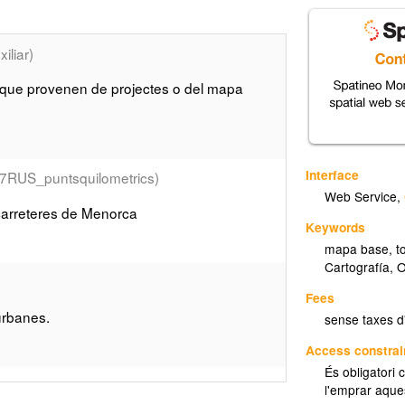
liar)
es que provenen de projectes o del mapa
Interface
7RUS_puntsquilometrics)
Web Service
,
 carreteres de Menorca
Keywords
mapa base, to
Cartografía
,
O
Fees
urbanes.
sense taxes d
Access constrai
És obligatori 
007TOP_top200)
l'emprar aque