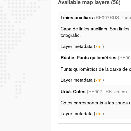
Available map layers (56)
(RE007RUS_linauxi
Línies auxiliars
Capa de linies auxiliars. Són líni
totogràfic.
Layer metadata (
xml
)
(RE00
Rústic. Punts quilomètrics
Punts quilomètrics de la xarxa de
Layer metadata (
xml
)
(RE007URB_cotes)
Urbà. Cotes
Cotes corresponents a les zones 
Layer metadata (
xml
)
(RE
Rústic. Toponímia 1:200.000