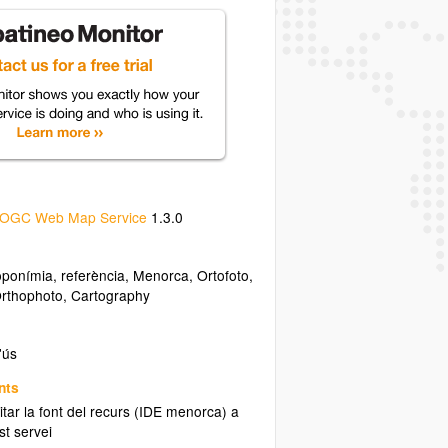
OGC Web Map Service
1.3.0
ponímia, referència
,
Menorca
,
Ortofoto
,
rthophoto
,
Cartography
'ús
nts
citar la font del recurs (IDE menorca) a
st servei