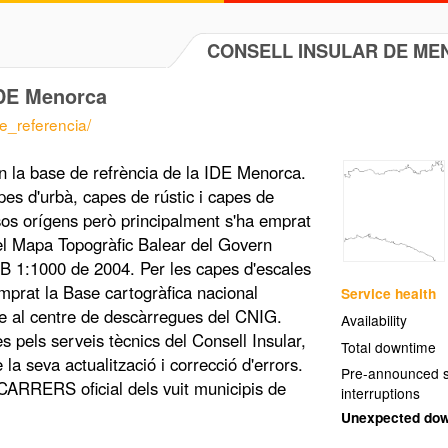
CONSELL INSULAR DE ME
IDE Menorca
e_referencia/
n la base de refrència de la IDE Menorca.
es d'urbà, capes de rústic i capes de
sos orígens però principalment s'ha emprat
del Mapa Topogràfic Balear del Govern
 1:1000 de 2004. Per les capes d'escales
mprat la Base cartogràfica nacional
Service health
e al centre de descàrregues del CNIG.
Availability
s pels serveis tècnics del Consell Insular,
Total downtime
la seva actualització i correcció d'errors.
Pre-announced s
CARRERS oficial dels vuit municipis de
interruptions
Unexpected do