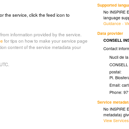
uesta capa s'ha creat a partir de la
Supported lang
 diverses fonts d'informació de topònims del
No INSPIRE Ex
or the service, click the feed icon to
 utlitizada com a base de referència de la
language supp
Guidance - Vi
Data provider
from information provided by the service.
CONSELL IN
de
for tips on how to make your service page
007TOP_top100)
tion content of the service metadata your
Contact infor
uesta capa s'ha creat a partir de la
Nucli de l
 diverses fonts d'informació de topònims del
 UTC.
CONSELL
 utlitizada com a base de referència de la
postal:
Pl. Biosfer
Email:
Phone:
97
07TOP_topo50)
Service metadat
No INSPIRE Ex
esta capa s'ha creat a partir de la
metadata) gi
 diverses fonts d'informació de topònims del
View Services
 utlitizada com a base de referència de la