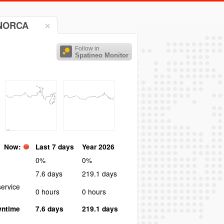
NORCA
Follow in
Spatineo Monitor
Now:
Last 7 days
Year 2026
0%
0%
7.6 days
219.1 days
ervice
0 hours
0 hours
wntime
7.6 days
219.1 days