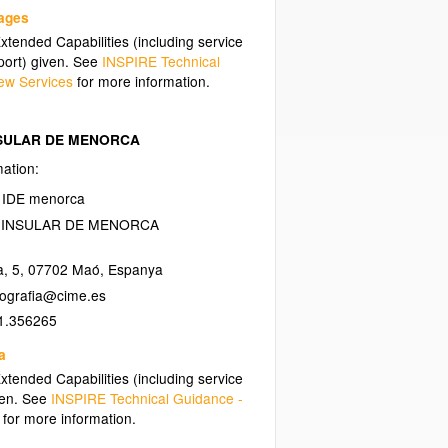
uages
tended Capabilities (including service
ort) given. See
INSPIRE Technical
ew Services
for more information.
SULAR DE MENORCA
mation:
a IDE menorca
 INSULAR DE MENORCA
a, 5
,
07702
Maó
,
Espanya
1.356265
a
tended Capabilities (including service
ven. See
INSPIRE Technical Guidance -
for more information.